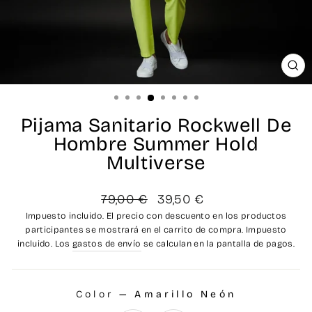
CE
(ES
Pijama Sanitario Rockwell De
Hombre Summer Hold
Multiverse
Precio
Precio
79,00 €
39,50 €
habitual
de
Impuesto incluido. El precio con descuento en los productos
oferta
participantes se mostrará en el carrito de compra. Impuesto
incluido. Los
gastos de envío
se calculan en la pantalla de pagos.
Color
—
Amarillo Neón
COLOR