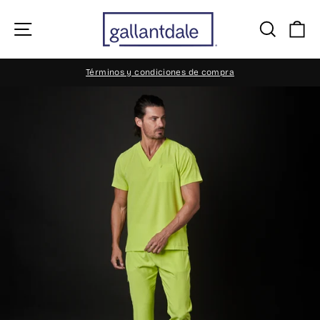
Ir
directamente
Navegación
Busca
Ca
al
contenido
Términos y condiciones de compra
diapositivas
pausa