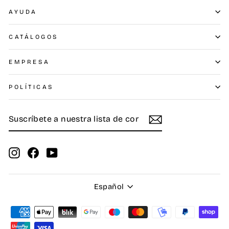
AYUDA
CATÁLOGOS
EMPRESA
POLÍTICAS
SUSCRÍBETE
SUSCRIBIR
A
NUESTRA
LISTA
DE
Instagram
Facebook
YouTube
CORREO
Idioma
Español