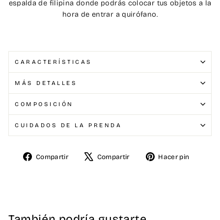
espalda de filipina donde podrás colocar tus objetos a la
hora de entrar a quirófano.
CARACTERÍSTICAS
MÁS DETALLES
COMPOSICIÓN
CUIDADOS DE LA PRENDA
Compartir
Compartir
Hacer pin
Compartir
Tuitear
Pinear
en
en
en
Facebook
X
Pinterest
También podría gustarte