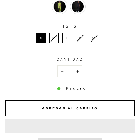
Talla
TALLA
S
M
L
XL
XXL
CANTIDAD
−
+
En stock
AGREGAR AL CARRITO