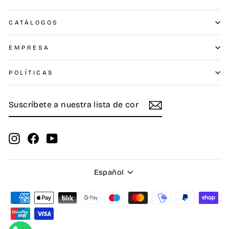
CATÁLOGOS
EMPRESA
POLÍTICAS
SUSCRÍBETE
SUSCRIBIR
A
NUESTRA
LISTA
DE
Instagram
Facebook
YouTube
CORREO
Idioma
Español