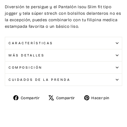
Diversión te persigue y el Pantalón Isou Slim fit tipo
jogger y tela súper strech con bolsillos delanteros no es
la excepción, puedes combinarlo con tu filipina medica
estampada favorita o un básico liso.
CARACTERÍSTICAS
MÁS DETALLES
COMPOSICIÓN
CUIDADOS DE LA PRENDA
Compartir
Compartir
Hacer pin
Compartir
Tuitear
Pinear
en
en
en
Facebook
X
Pinterest