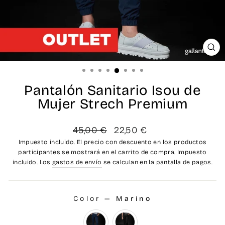
CE
(ES
Pantalón Sanitario Isou de
Mujer Strech Premium
Precio
Precio
45,00 €
22,50 €
habitual
de
Impuesto incluido. El precio con descuento en los productos
oferta
participantes se mostrará en el carrito de compra. Impuesto
incluido. Los
gastos de envío
se calculan en la pantalla de pagos.
Color
—
Marino
COLOR