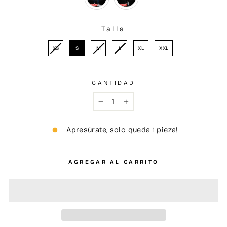
Talla
TALLA
XS
S
M
L
XL
XXL
CANTIDAD
−
+
Apresúrate, solo queda 1 pieza!
AGREGAR AL CARRITO