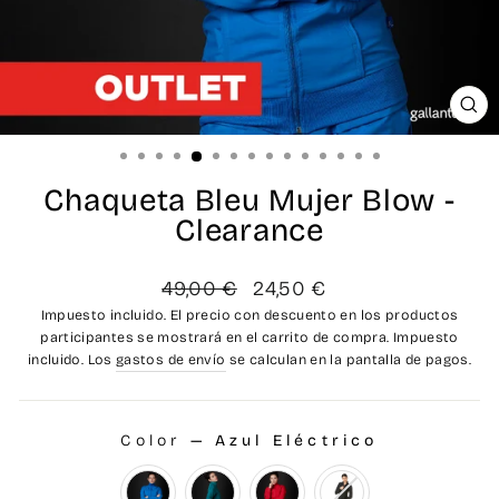
CE
(ES
Chaqueta Bleu Mujer Blow -
Clearance
Precio
Precio
49,00 €
24,50 €
habitual
de
Impuesto incluido. El precio con descuento en los productos
oferta
participantes se mostrará en el carrito de compra. Impuesto
incluido. Los
gastos de envío
se calculan en la pantalla de pagos.
Color
—
Azul Eléctrico
COLOR