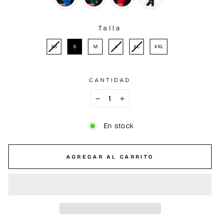
Talla
TALLA
XS
S
M
L
XL
XXL
CANTIDAD
−
+
En stock
AGREGAR AL CARRITO