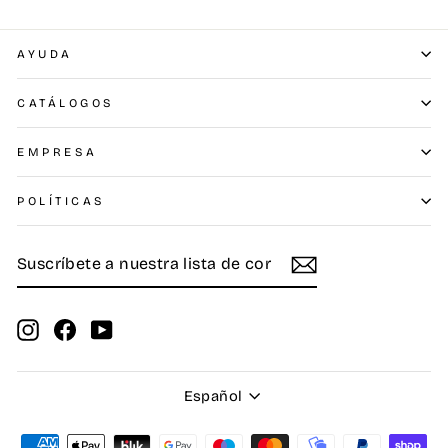
AYUDA
CATÁLOGOS
EMPRESA
POLÍTICAS
SUSCRÍBETE
SUSCRIBIR
A
NUESTRA
LISTA
DE
Instagram
Facebook
YouTube
CORREO
Idioma
Español