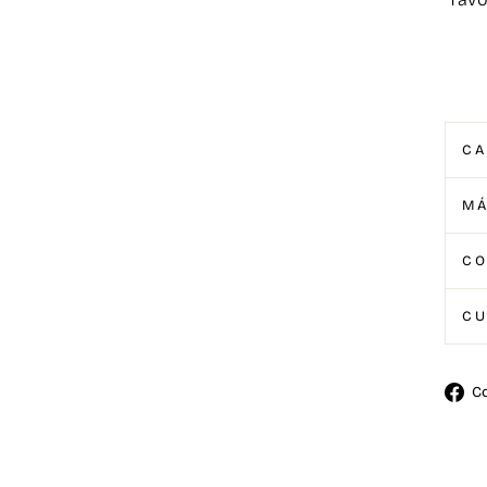
CA
MÁ
C
CU
C
Comp
en
Face