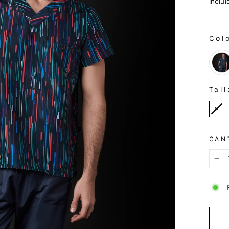
inclu
Col
COL
Tall
TAL
S
CAN
−