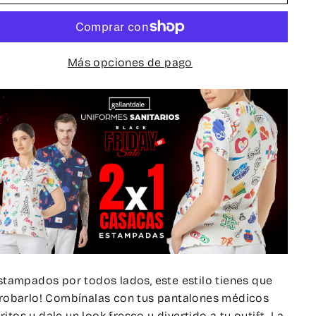
Más opciones de pago
stampados por todos lados, este estilo tienes que
robarlo! Combínalas con tus pantalones médicos
ritos y dale un look fresco y divertido a tu outift. La