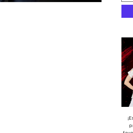
¡E
p
favo