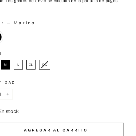
ido. Los
gastos de envío
se calculan en la pantalla de pagos.
or
—
Marino
OR
a
LA
M
L
XL
XXL
TIDAD
+
En stock
AGREGAR AL CARRITO