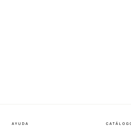
Casaca Sanitaria Purple Caballero
Strech Premium Glitch
39,00 €
AYUDA
CATÁLOG