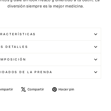
diversión siempre es la mejor medicina.
RACTERÍSTICAS
S DETALLES
OMPOSICIÓN
IDADOS DE LA PRENDA
ompartir
Compartir
Hacer pin
artir
Tuitear
Pinear
en
en
book
X
Pinterest