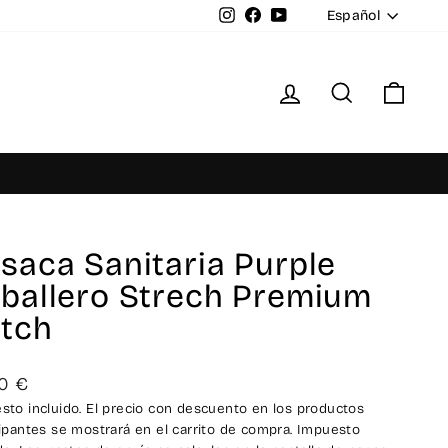
Idioma
Instagram
Facebook
YouTube
Español
Ingresar
Buscar
Carr
saca Sanitaria Purple
ballero Strech Premium
itch
io
0 €
ual
sto incluido. El precio con descuento en los productos
cipantes se mostrará en el carrito de compra. Impuesto