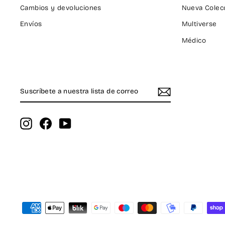
Cambios y devoluciones
Nueva Colecc
Envíos
Multiverse
Médico
SUSCRÍBETE
SUSCRIBIR
A
NUESTRA
LISTA
DE
Instagram
Facebook
YouTube
CORREO