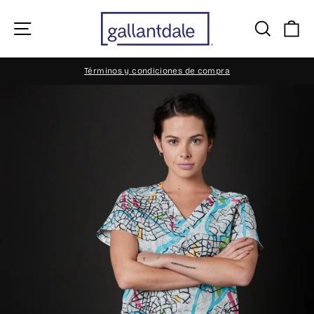
Ir
directamente
Navegación
Busca
Ca
al
contenido
Términos y condiciones de compra
diapositivas
pausa