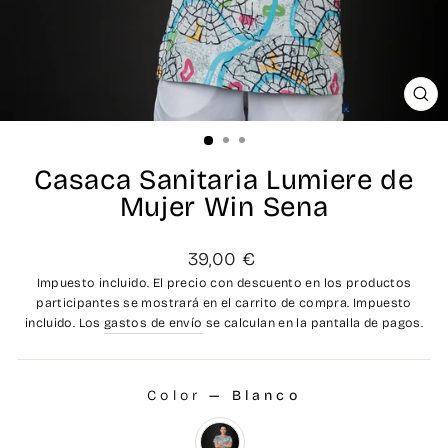
CE
(ES
Casaca Sanitaria Lumiere de
Mujer Win Sena
Precio
39,00 €
habitual
Impuesto incluido. El precio con descuento en los productos
participantes se mostrará en el carrito de compra. Impuesto
incluido. Los
gastos de envío
se calculan en la pantalla de pagos.
Color
—
Blanco
COLOR