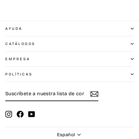
AYUDA
CATÁLOGOS
EMPRESA
POLÍTICAS
SUSCRÍBETE
SUSCRIBIR
A
NUESTRA
LISTA
DE
Instagram
Facebook
YouTube
CORREO
Idioma
Español