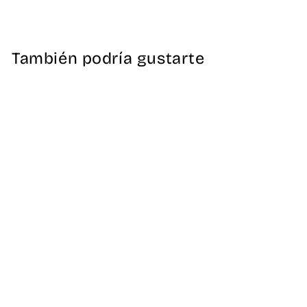
en
en
en
Facebook
X
Pinterest
También podría gustarte
Casaca Sanitaria
Lumiere de Mujer
Win Sena
39,00 €