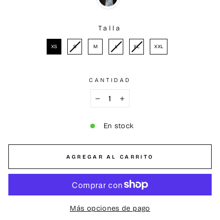
Talla
TALLA
XS
S
M
L
XL
XXL
CANTIDAD
−
+
En stock
AGREGAR AL CARRITO
Más opciones de pago