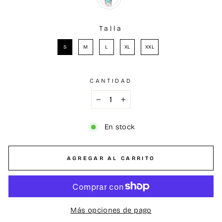
Talla
TALLA
S
M
L
XL
XXL
CANTIDAD
−
+
En stock
AGREGAR AL CARRITO
Más opciones de pago