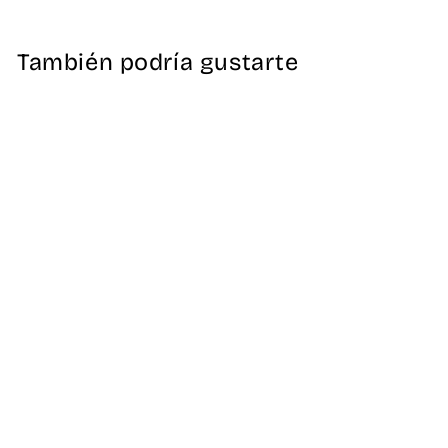
Facebook
X
Pinterest
También podría gustarte
Casaca Sanitaria
Crasset Hombre
Scotland
Connection
39,00 €