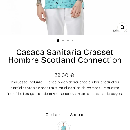
CE
(ES
Casaca Sanitaria Crasset
Hombre Scotland Connection
Precio
39,00 €
habitual
Impuesto incluido. El precio con descuento en los productos
participantes se mostrará en el carrito de compra. Impuesto
incluido. Los
gastos de envío
se calculan en la pantalla de pagos.
Color
—
Aqua
COLOR