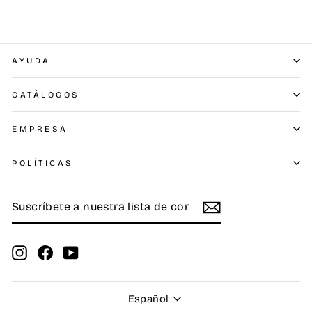
AYUDA
CATÁLOGOS
EMPRESA
POLÍTICAS
SUSCRÍBETE
SUSCRIBIR
A
NUESTRA
LISTA
DE
Instagram
Facebook
YouTube
CORREO
Idioma
Español