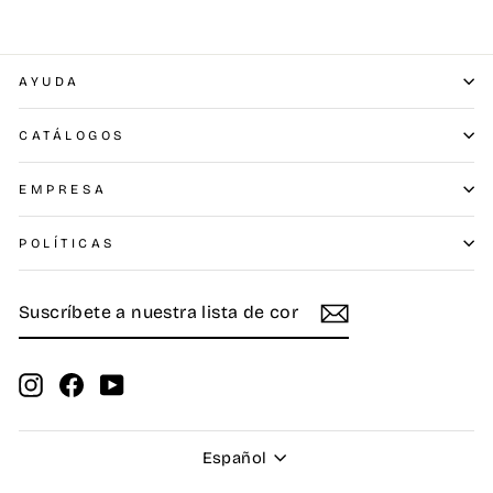
AYUDA
CATÁLOGOS
EMPRESA
POLÍTICAS
SUSCRÍBETE
SUSCRIBIR
A
NUESTRA
LISTA
DE
Instagram
Facebook
YouTube
CORREO
Idioma
Español