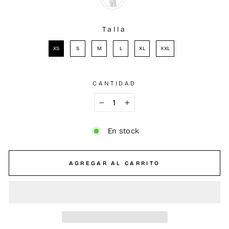
Talla
TALLA
XS
S
M
L
XL
XXL
CANTIDAD
−
+
En stock
AGREGAR AL CARRITO