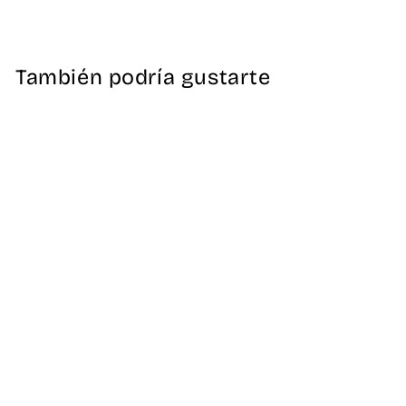
en
en
en
Facebook
X
Pinterest
También podría gustarte
Bata Sanitaria
Lisboa Mujer Win
49,00 €