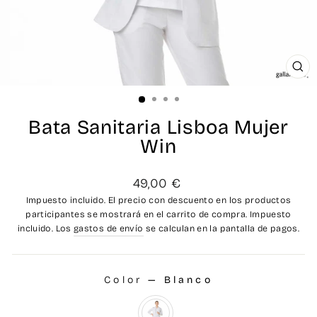
CE
(ES
Bata Sanitaria Lisboa Mujer
Win
Precio
49,00 €
habitual
Impuesto incluido. El precio con descuento en los productos
participantes se mostrará en el carrito de compra. Impuesto
incluido. Los
gastos de envío
se calculan en la pantalla de pagos.
Color
—
Blanco
COLOR