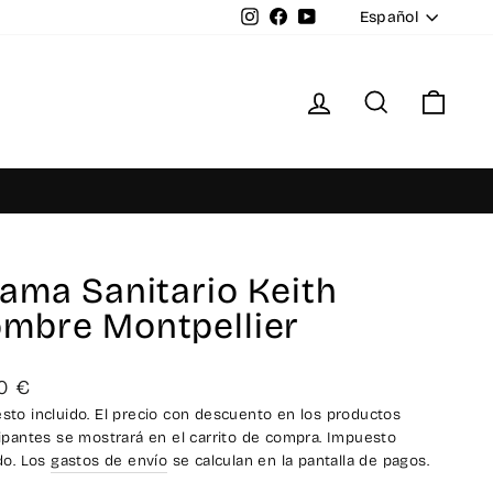
Idioma
Instagram
Facebook
YouTube
Español
Ingresar
Buscar
Carr
jama Sanitario Keith
mbre Montpellier
io
0 €
ual
sto incluido. El precio con descuento en los productos
cipantes se mostrará en el carrito de compra. Impuesto
ido. Los
gastos de envío
se calculan en la pantalla de pagos.