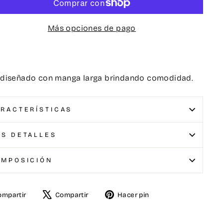
Más opciones de pago
diseñado con manga larga brindando comodidad.
RACTERÍSTICAS
S DETALLES
OMPOSICIÓN
ompartir
Compartir
Hacer pin
artir
Tuitear
Pinear
en
en