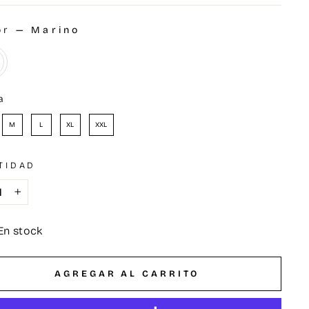
or
—
Marino
OR
a
LA
M
L
XL
XXL
TIDAD
+
En stock
AGREGAR AL CARRITO