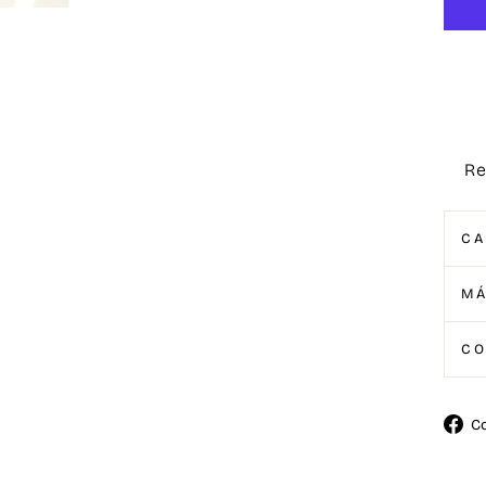
Re
CA
MÁ
C
C
Comp
en