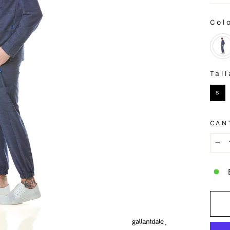
Col
COL
Tall
TAL
S
CAN
−