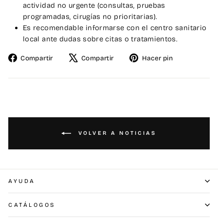
actividad no urgente (consultas, pruebas
programadas, cirugías no prioritarias).
Es recomendable informarse con el centro sanitario
local ante dudas sobre citas o tratamientos.
Compartir
Tuitear
Pinear
Compartir
Compartir
Hacer pin
en
en
en
Facebook
X
Pinterest
VOLVER A NOTICIAS
AYUDA
CATÁLOGOS